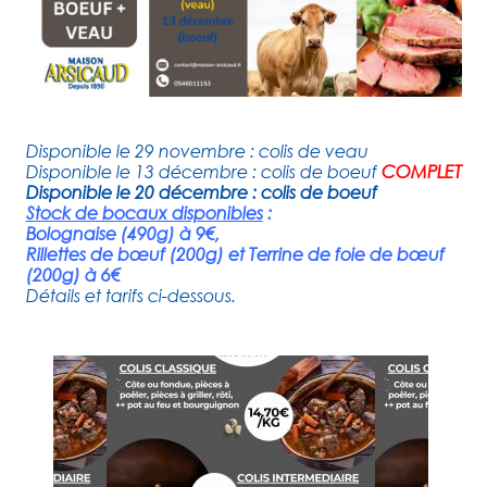
Disponible le 29 novembre : colis de veau
Disponible le 13 décembre : colis de boeuf
COMPLET
Disponible le 20 décembre : colis de boeuf
Stock de bocaux disponibles
:
Bolognaise (490g) à 9€,
Rillettes de bœuf (200g) et Terrine de foie de bœuf
(200g) à 6€
Détails et tarifs ci-dessous.