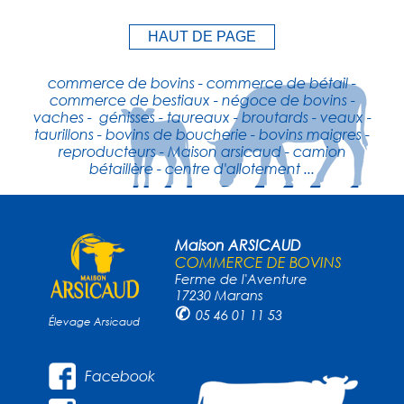
HAUT DE PAGE
commerce de bovins - commerce de bétail -
commerce de bestiaux - négoce de bovins -
vaches - génisses - taureaux - broutards - veaux -
taurillons - bovins de boucherie - bovins maigres -
reproducteurs - Maison arsicaud - camion
bétaillère - centre d'allotement ...
Maison ARSICAUD
COMMERCE DE BOVINS
Ferme de l'Aventure
17230 Marans
✆
05 46 01 11 53
Élevage Arsicaud
Facebook