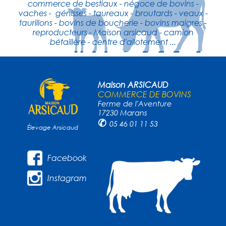
commerce de bestiaux - négoce de bovins -
vaches - génisses - taureaux - broutards - veaux -
taurillons - bovins de boucherie - bovins maigres -
reproducteurs - Maison arsicaud - camion
bétaillère - centre d'allotement ...
Maison ARSICAUD
COMMERCE DE BOVINS
Ferme de l'Aventure
17230 Marans
✆
05 46 01 11 53
Élevage Arsicaud
Facebook
Instagram