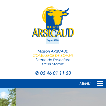
Maison ARSICAUD
COMMERCE DE BOVINS
Ferme de l'Aventure
17230 Marans
✆
05 46 01 11 53
MENU