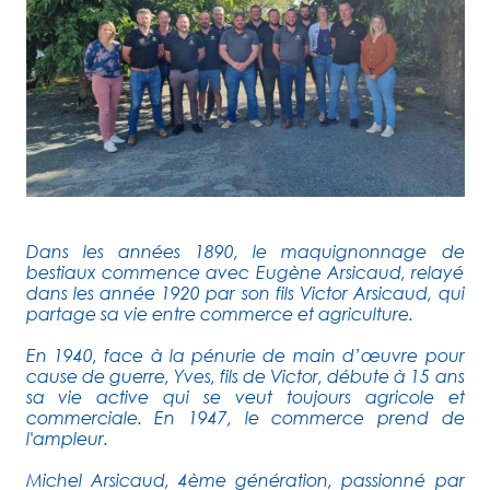
Dans les années 1890, le maquignonnage de
bestiaux commence avec Eugène Arsicaud, relayé
dans les année 1920 par son fils Victor Arsicaud, qui
partage sa vie entre commerce et agriculture.
En 1940, face à la pénurie de main d’œuvre pour
cause de guerre, Yves, fils de Victor, débute à 15 ans
sa vie active qui se veut toujours agricole et
commerciale. En 1947, le commerce prend de
l'ampleur.
Michel Arsicaud, 4ème génération, passionné par