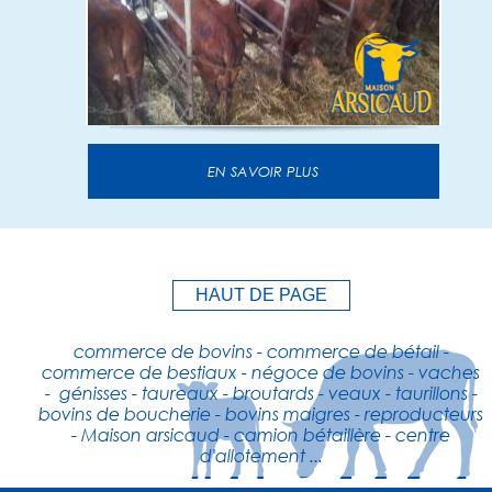
EN SAVOIR PLUS
HAUT DE PAGE
commerce de bovins - commerce de bétail -
commerce de bestiaux - négoce de bovins - vaches
- génisses - taureaux - broutards - veaux - taurillons -
bovins de boucherie - bovins maigres - reproducteurs
- Maison arsicaud - camion bétaillère - centre
d'allotement ...