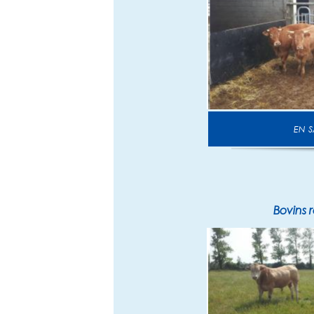
E
Bovins 