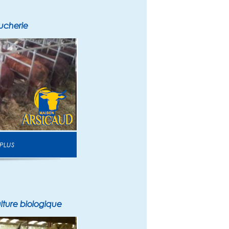
ucherie
 PLUS
ulture biologique