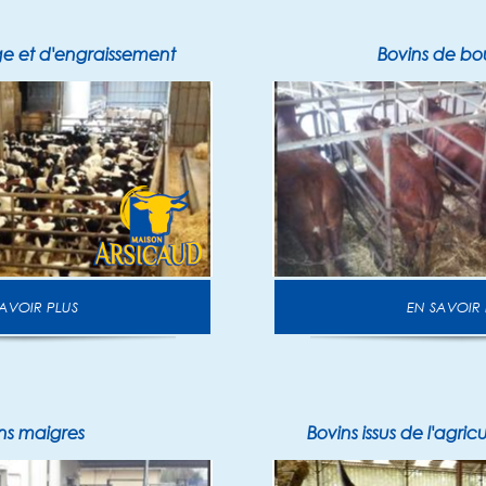
e et d'engraissement
Bovins de bo
N SAVOIR PLUS
EN SAVOIR
ns maigres
Bovins issus de l'agric