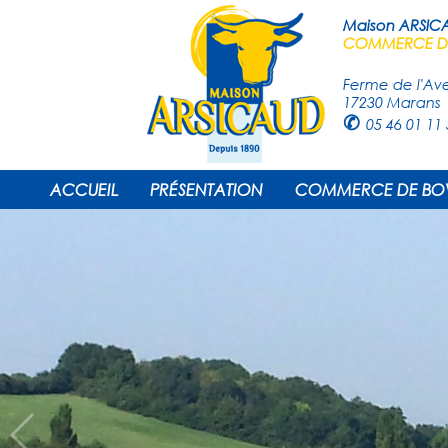
Maison ARSIC
COMMERCE DE
Ferme de l'Av
17230 Marans
✆
05 46 01 11 
ACCUEIL
PRÉSENTATION
COMMERCE DE BO