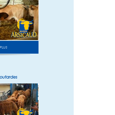
 PLUS
routardes